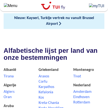
Skip
to
main
Nieuw: Kayseri, Turkije vertrek nu vanuit Brussel
content
Airport
Alfabetische lijst per land van
onze bestemmingen
Albanië
Griekenland
Montenegro
Tirana
Araxos
Tivat
Corfu
Algerije
Nederland
Karpathos
Algiers
Amsterdam
Kefalonia
Oran
Eindhoven
Kos
Rotterdam
Kreta-Chania
Aruba