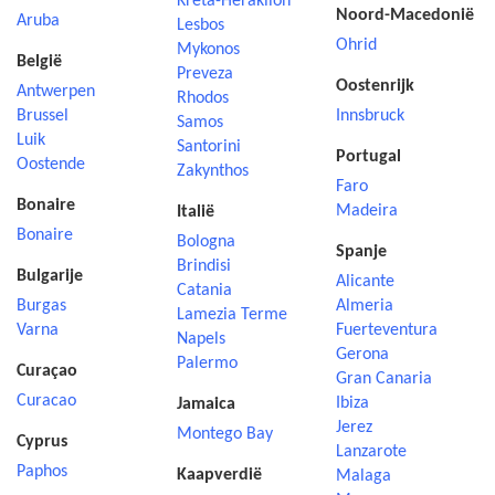
Kreta-Heraklion
Noord-Macedonië
Aruba
Lesbos
Ohrid
Mykonos
België
Preveza
Oostenrijk
Antwerpen
Rhodos
Brussel
Innsbruck
Samos
Luik
Santorini
Portugal
Oostende
Zakynthos
Faro
Bonaire
Madeira
Italië
Bonaire
Bologna
Spanje
Brindisi
Bulgarije
Alicante
Catania
Burgas
Almeria
Lamezia Terme
Varna
Fuerteventura
Napels
Gerona
Palermo
Curaçao
Gran Canaria
Curacao
Ibiza
Jamaica
Jerez
Montego Bay
Cyprus
Lanzarote
Paphos
Kaapverdië
Malaga