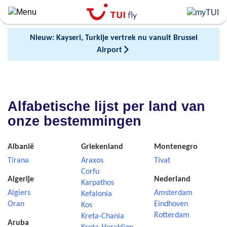
Skip
to
main
Nieuw: Kayseri, Turkije vertrek nu vanuit Brussel
content
Airport
Alfabetische lijst per land van
onze bestemmingen
Albanië
Griekenland
Montenegro
Tirana
Araxos
Tivat
Corfu
Algerije
Nederland
Karpathos
Algiers
Amsterdam
Kefalonia
Oran
Eindhoven
Kos
Rotterdam
Kreta-Chania
Aruba