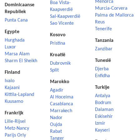
Menorca
Boa Vista-
Dominicaanse
Murcia-Corvera
Kaapverdië
Republiek
Palma de Mallorca
Sal-Kaapverdië
Punta Cana
Reus
Sao Vicente
Tenerife
Egypte
Kosovo
Hurghada
Tanzania
Pristina
Luxor
Zanzibar
Marsa Alam
Kroatië
Tunesië
Sharm El Sheikh
Dubrovnik
Djerba
Split
Finland
Enfidha
Ivalo
Marokko
Turkije
Kajaani
Agadir
Kittila-Lapland
Antalya
Al Hoceima
Kuusamo
Bodrum
Casablanca
Dalaman
Marrakech
Frankrijk
Eskisehir
Nador
Lille-Rijsel
Izmir
Oujda
Metz-Nancy
Kayseri
Rabat
Parijs Orly
Tanger