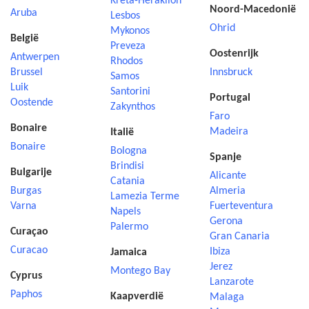
Kreta-Heraklion
Noord-Macedonië
Aruba
Lesbos
Ohrid
Mykonos
België
Preveza
Oostenrijk
Antwerpen
Rhodos
Brussel
Innsbruck
Samos
Luik
Santorini
Portugal
Oostende
Zakynthos
Faro
Bonaire
Madeira
Italië
Bonaire
Bologna
Spanje
Brindisi
Bulgarije
Alicante
Catania
Burgas
Almeria
Lamezia Terme
Varna
Fuerteventura
Napels
Gerona
Palermo
Curaçao
Gran Canaria
Curacao
Ibiza
Jamaica
Jerez
Montego Bay
Cyprus
Lanzarote
Paphos
Kaapverdië
Malaga